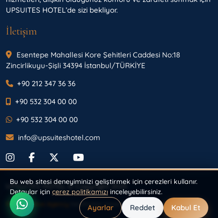
UPSUITES HOTEL’de sizi bekliyor.
İletişim
Esentepe Mahallesi Kore Şehitleri Caddesi No:18
Zincirlikuyu-Şişli 34394 İstanbul/TÜRKİYE
+90 212 347 36 36
+90 532 304 00 00
+90 532 304 00 00
info@upsuiteshotel.com
Bu web sitesi deneyiminizi geliştirmek için çerezleri kullanır.
UPSUITES HOTEL © Copyright 2025
Detaylar için
çerez politikamızı
inceleyebilirsiniz.
RGB Creative Agency
tarafından tasarlandı ve geliştirildi.
Ayarlar
Reddet
Kabul Et