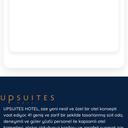
UPSUITES HOTEL, size yeni nesil ve özel bir otel konsepti
vaat ediyor. 41 geniş ve zarif bir şekilde tasarlanmış süit oda,
deneyimli ve güler yüzlü personel ile kapsamlı otel
hizmetleri, alışkın olduğunuz konforu ve zarafeti sunmak için