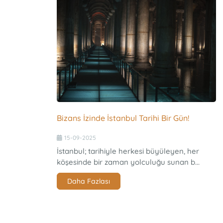
Bizans İzinde İstanbul Tarihi Bir Gün!
15-09-2025
İstanbul; tarihiyle herkesi büyüleyen, her
köşesinde bir zaman yolculuğu sunan b...
Daha Fazlası